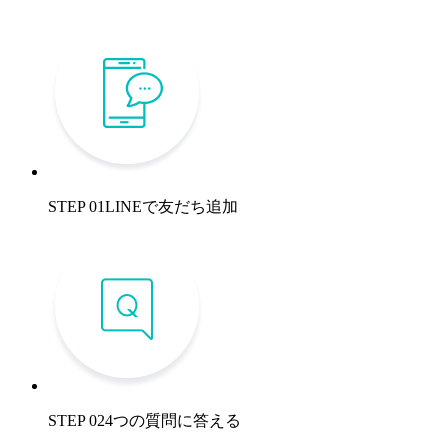
STEP 0
1
LINEで友だち追加
STEP 0
2
4つの質問に答える