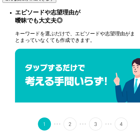
エピソードや志望理由が
曖昧でも大丈夫◎
キーワードを選ぶだけで、エピソードや志望理由がま
とまっていなくても作成できます。