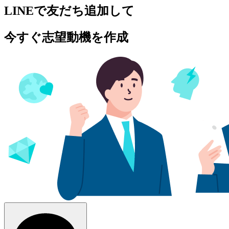
LINEで友だち追加して
今すぐ志望動機を作成