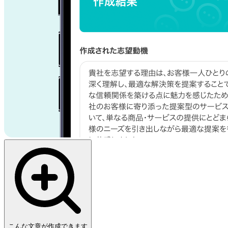
こんな文章が作成できます